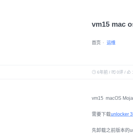
vm15 mac o
首页
运维
6年前
/
0评
/
vm15 macOS Moj
需要下载
unlocker 3
先卸载之前版本的unl