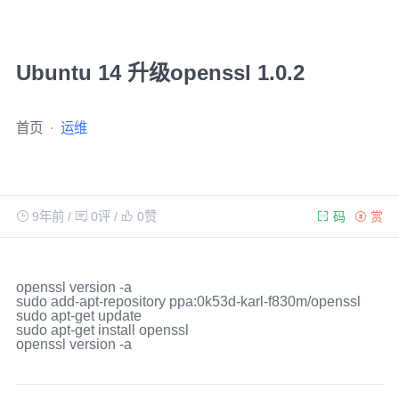
Ubuntu 14 升级openssl 1.0.2
首页
运维
9年前
/
0评
/
0
赞
码
赏
openssl version -a    

sudo add-apt-repository ppa:0k53d-karl-f830m/openssl    

sudo apt-get update    

sudo apt-get install openssl    

openssl version -a