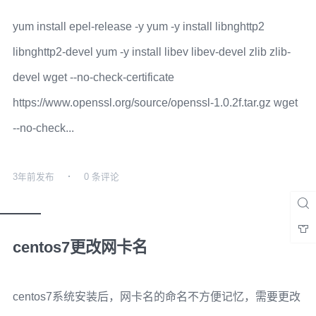
yum install epel-release -y yum -y install libnghttp2
libnghttp2-devel yum -y install libev libev-devel zlib zlib-
devel wget --no-check-certificate
https://www.openssl.org/source/openssl-1.0.2f.tar.gz wget
--no-check...
3年前
发布
0 条评论
centos7更改网卡名
centos7系统安装后，网卡名的命名不方便记忆，需要更改